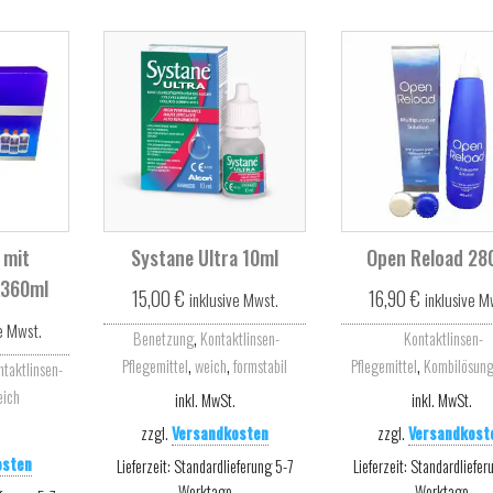
 mit
Systane Ultra 10ml
Open Reload 28
x360ml
15,00
€
16,90
€
inklusive Mwst.
inklusive M
ve Mwst.
,
Benetzung
Kontaktlinsen-
Kontaktlinsen-
,
,
,
Pflegemittel
weich
formstabil
Pflegemittel
Kombilösun
ntaktlinsen-
eich
inkl. MwSt.
inkl. MwSt.
zzgl.
Versandkosten
zzgl.
Versandkost
osten
Lieferzeit:
Standardlieferung 5-7
Lieferzeit:
Standardliefer
Werktage
Werktage