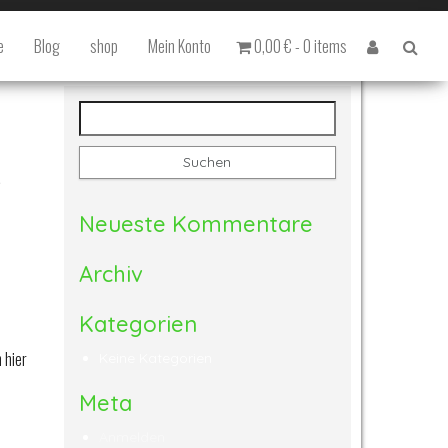
e
Blog
shop
Mein Konto
0,00 € -
0 items
Suchen nach:
Neueste Kommentare
Archiv
Kategorien
 hier
Keine Kategorien
Meta
Anmelden