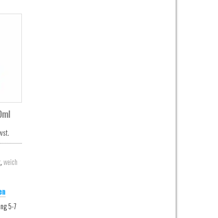
0ml
wst.
,
g
weich
en
ung 5-7