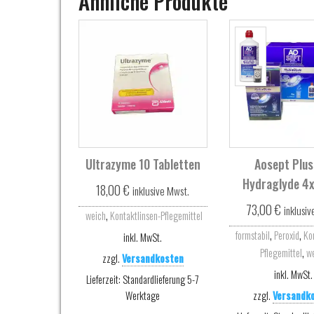
Ähnliche Produkte
Ultrazyme 10 Tabletten
Aosept Plus
Hydraglyde 4
18,00
€
inklusive Mwst.
73,00
€
inklusi
,
weich
Kontaktlinsen-Pflegemittel
,
,
formstabil
Peroxid
Ko
inkl. MwSt.
,
Pflegemittel
w
zzgl.
Versandkosten
inkl. MwSt.
Lieferzeit:
Standardlieferung 5-7
Werktage
zzgl.
Versandk