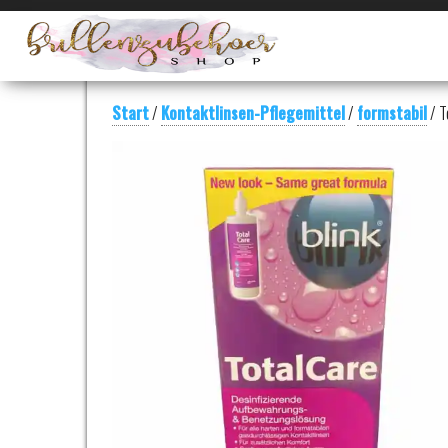
Alles
Ihr
rund
Brillenzubehör
um
die
Shop
Brille
Start
/
Kontaktlinsen-Pflegemittel
/
formstabil
/ T