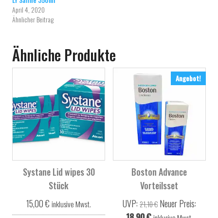
April 4, 2020
Ähnlicher Beitrag
Ähnliche Produkte
Angebot!
Systane Lid wipes 30
Boston Advance
Stück
Vorteilsset
Ursprünglicher Prei
15,00
€
UVP:
Neuer Preis:
inklusive Mwst.
21,10
€
Aktueller Preis ist: 18,
18,90
€
inklusive Mwst.